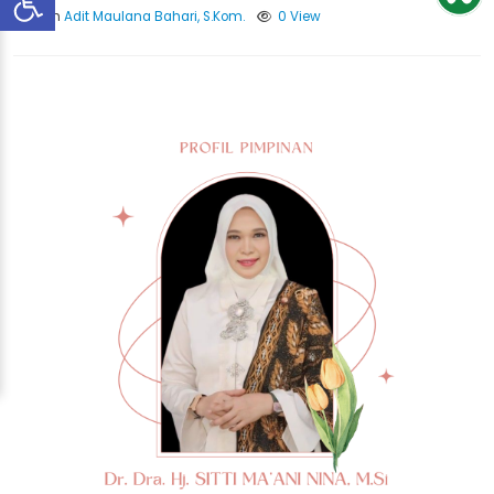
Oleh
Adit Maulana Bahari, S.Kom.
0 View