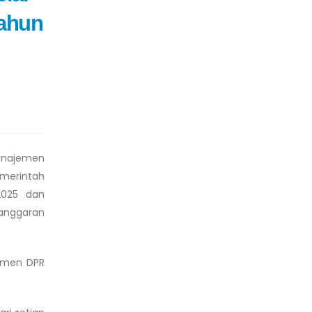
ahun
anajemen
emerintah
2025 dan
 anggaran
kumen DPR