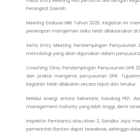
Fokus Entry Meeting Hari pertama diisi dengan keg
Perangkat Daerah.
Meeting Evaluasi MRI Tahun 2025: Kegiatan ini m
penerapan manajemen risiko telah dilaksanakan di 
Serta Entry Meeting Pendampingan Penyusunan D
metodologi yang akan digunakan dalam penyusunan 
Coaching Clinic Pendampingan Penyusunan DPR 2026
dan praktis mengenai penyusunan DPR. Tujuannya 
kegiatan telah dilakukan secara tepat dan terukur.
Melalui sinergi antara Sekretaris, Kasubag PEP,
management maturity yang lebih tinggi, demi terwu
Inspektor Pembantu atau Irban 2, Sandika Jaya menj
pemerintah Banten dapat terealisasi, sehingga dal