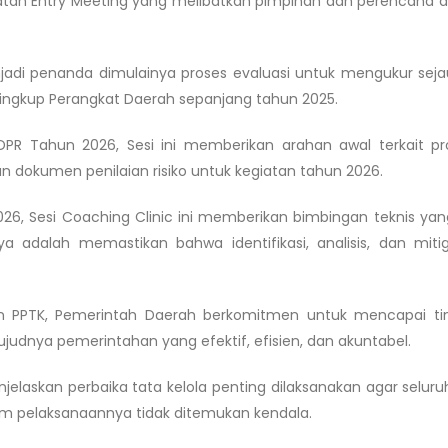
iatan Entry Meeting yang melibatkan pimpinan dan perencana da
enjadi penanda dimulainya proses evaluasi untuk mengukur se
lingkup Perangkat Daerah sepanjang tahun 2025.
PR Tahun 2026, Sesi ini memberikan arahan awal terkait p
dokumen penilaian risiko untuk kegiatan tahun 2026.
, Sesi Coaching Clinic ini memberikan bimbingan teknis yang
adalah memastikan bahwa identifikasi, analisis, dan mitiga
 dan PPTK, Pemerintah Daerah berkomitmen untuk mencapai tin
judnya pemerintahan yang efektif, efisien, dan akuntabel.
elaskan perbaika tata kelola penting dilaksanakan agar seluruh 
am pelaksanaannya tidak ditemukan kendala.