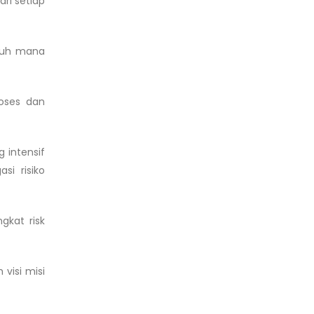
ri setiap
jauh mana
roses dan
 intensif
si risiko
gkat risk
visi misi