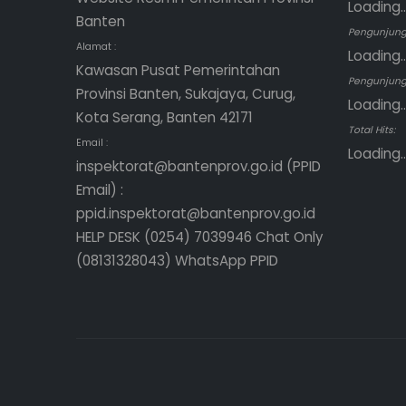
Loading..
Banten
Pengunjung
Alamat :
Loading..
Kawasan Pusat Pemerintahan
Pengunjung 
Provinsi Banten, Sukajaya, Curug,
Loading..
Kota Serang, Banten 42171
Total Hits:
Email :
Loading..
inspektorat@bantenprov.go.id (PPID
Email) :
ppid.inspektorat@bantenprov.go.id
HELP DESK (0254) 7039946 Chat Only
(08131328043) WhatsApp PPID